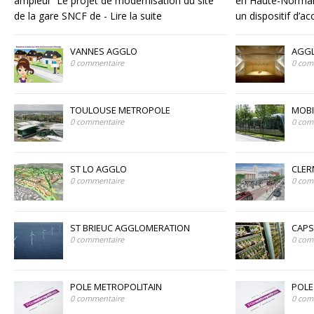
ampleur Le projet de modernisation du site
en Haute-Norman
de la gare SNCF de
- Lire la suite
un dispositif d
VANNES AGGLO
AGGL
0 commentaire
0 com
TOULOUSE METROPOLE
MOBI
0 commentaire
0 com
ST LO AGGLO
CLE
0 commentaire
0 com
ST BRIEUC AGGLOMERATION
CAP
0 commentaire
0 com
POLE METROPOLITAIN
POLE
0 commentaire
0 com