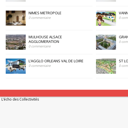
NIMES METROPOLE
VAN
0 commentaire
0 com
MULHOUSE ALSACE
GRA
AGGLOMERATION
0 com
0 commentaire
L’AGGLO ORLEANS VAL DE LOIRE
ST L
0 commentaire
0 com
L’écho des Collectivités